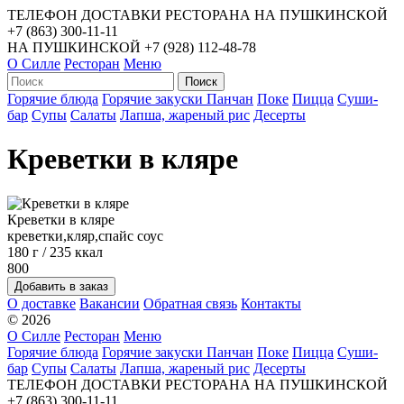
ТЕЛЕФОН ДОСТАВКИ РЕСТОРАНА НА ПУШКИНСКОЙ
+7 (863) 300-11-11
НА ПУШКИНСКОЙ
+7 (928) 112-48-78
О Силле
Ресторан
Меню
Горячие блюда
Горячие закуски
Панчан
Поке
Пицца
Суши-
бар
Супы
Салаты
Лапша, жареный рис
Десерты
Креветки в кляре
Креветки в кляре
креветки,кляр,спайс соус
180 г / 235 ккал
800
О доставке
Вакансии
Обратная связь
Контакты
© 2026
О Силле
Ресторан
Меню
Горячие блюда
Горячие закуски
Панчан
Поке
Пицца
Суши-
бар
Супы
Салаты
Лапша, жареный рис
Десерты
ТЕЛЕФОН ДОСТАВКИ РЕСТОРАНА НА ПУШКИНСКОЙ
+7 (863) 300-11-11