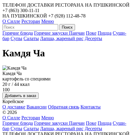
ТЕЛЕФОН ДОСТАВКИ РЕСТОРАНА НА ПУШКИНСКОЙ
+7 (863) 300-11-11
НА ПУШКИНСКОЙ
+7 (928) 112-48-78
О Силле
Ресторан
Меню
Горячие блюда
Горячие закуски
Панчан
Поке
Пицца
Суши-
бар
Супы
Салаты
Лапша, жареный рис
Десерты
Камдя Ча
Камдя Ча
картофель со специями
20 г / 44 ккал
100
Корейское
О доставке
Вакансии
Обратная связь
Контакты
© 2026
О Силле
Ресторан
Меню
Горячие блюда
Горячие закуски
Панчан
Поке
Пицца
Суши-
бар
Супы
Салаты
Лапша, жареный рис
Десерты
ТЕЛЕФОН ДОСТАВКИ РЕСТОРАНА НА ПУШКИНСКОЙ