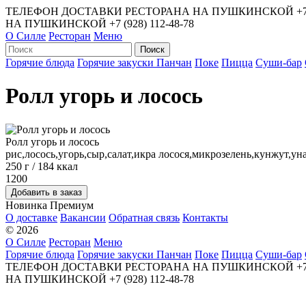
ТЕЛЕФОН ДОСТАВКИ РЕСТОРАНА НА ПУШКИНСКОЙ
+7
НА ПУШКИНСКОЙ
+7 (928) 112-48-78
О Силле
Ресторан
Меню
Горячие блюда
Горячие закуски
Панчан
Поке
Пицца
Суши-бар
Ролл угорь и лосось
Ролл угорь и лосось
рис,лосось,угорь,сыр,салат,икра лосося,микрозелень,кунжут,уна
250 г / 184 ккал
1200
Новинка
Премиум
О доставке
Вакансии
Обратная связь
Контакты
© 2026
О Силле
Ресторан
Меню
Горячие блюда
Горячие закуски
Панчан
Поке
Пицца
Суши-бар
ТЕЛЕФОН ДОСТАВКИ РЕСТОРАНА НА ПУШКИНСКОЙ
+7
НА ПУШКИНСКОЙ
+7 (928) 112-48-78