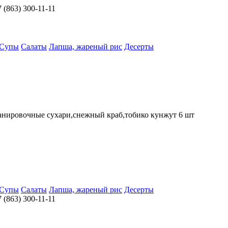
 (863) 300-11-11
Супы
Салаты
Лапша, жареный рис
Десерты
панировочные сухари,снежный краб,тобико кунжут 6 шт
Супы
Салаты
Лапша, жареный рис
Десерты
 (863) 300-11-11