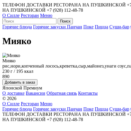
ТЕЛЕФОН ДОСТАВКИ РЕСТОРАНА НА ПУШКИНСКОЙ
+7
НА ПУШКИНСКОЙ
+7 (928) 112-48-78
О Силле
Ресторан
Меню
Горячие блюда
Горячие закуски
Панчан
Поке
Пицца
Суши-бар
Мияко
Мияко
рис,нори,копченный лосось,креветка,сыр,майонез,унаги соус,
230 г / 195 ккал
890
Японской
Премиум
О доставке
Вакансии
Обратная связь
Контакты
© 2026
О Силле
Ресторан
Меню
Горячие блюда
Горячие закуски
Панчан
Поке
Пицца
Суши-бар
ТЕЛЕФОН ДОСТАВКИ РЕСТОРАНА НА ПУШКИНСКОЙ
+7
НА ПУШКИНСКОЙ
+7 (928) 112-48-78