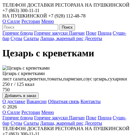
ТЕЛЕФОН ДОСТАВКИ РЕСТОРАНА НА ПУШКИНСКОЙ
+7 (863) 300-11-11
НА ПУШКИНСКОЙ
+7 (928) 112-48-78
О Силле
Ресторан
Меню
Горячие блюда
Горячие закуски
Панчан
Поке
Пицца
Суши-
бар
Супы
Салаты
Лапша, жареный рис
Десерты
Цезарь с креветками
Цезарь с креветками
лист салата,креветки,томаты,пармезан,соус цезарь,сухарики
250 г / 125 ккал
750
О доставке
Вакансии
Обратная связь
Контакты
© 2026
О Силле
Ресторан
Меню
Горячие блюда
Горячие закуски
Панчан
Поке
Пицца
Суши-
бар
Супы
Салаты
Лапша, жареный рис
Десерты
ТЕЛЕФОН ДОСТАВКИ РЕСТОРАНА НА ПУШКИНСКОЙ
+7 (863) 300-11-11