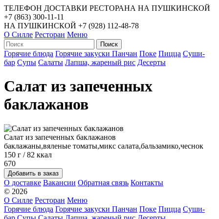
ТЕЛЕФОН ДОСТАВКИ РЕСТОРАНА НА ПУШКИНСКОЙ
+7 (863) 300-11-11
НА ПУШКИНСКОЙ
+7 (928) 112-48-78
О Силле
Ресторан
Меню
Горячие блюда
Горячие закуски
Панчан
Поке
Пицца
Суши-
бар
Супы
Салаты
Лапша, жареный рис
Десерты
Салат из запеченных
баклажанов
Салат из запеченных баклажанов
баклажаны,вяленые томаты,микс салата,бальзамико,чеснок
150 г / 82 ккал
670
О доставке
Вакансии
Обратная связь
Контакты
© 2026
О Силле
Ресторан
Меню
Горячие блюда
Горячие закуски
Панчан
Поке
Пицца
Суши-
бар
Супы
Салаты
Лапша, жареный рис
Десерты